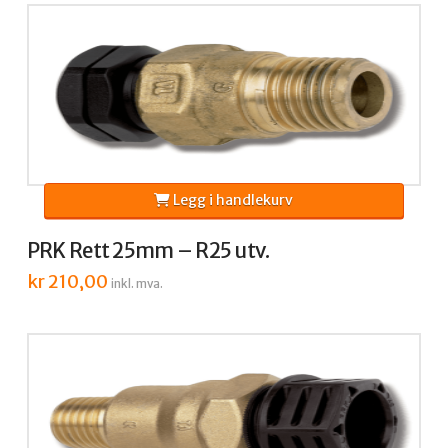
Legg i handlekurv
PRK Rett 25mm – R25 utv.
kr
210,00
inkl. mva.