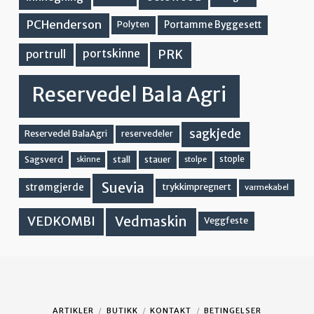
PCHenderson
Portamme Byggesett
Polyten
PRK
portskinne
portrull
Reservedel Bala Agri
sagkjede
Reservedel BalaAgri
reservedeler
stall
stople
Sagsverd
stauer
stolpe
skinne
Suevia
strømgjerde
trykkimpregnert
varmekabel
Vedmaskin
VEDKOMBI
Veggfeste
ARTIKLER
BUTIKK
KONTAKT
BETINGELSER