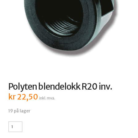
Polyten blendelokk R20 inv.
kr
22,50
inkl. mva.
19 på lager
Polyten
blendelokk