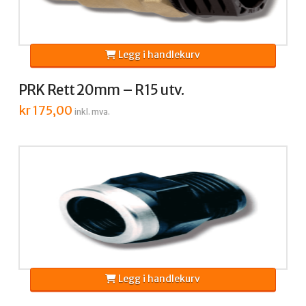
Legg i handlekurv
PRK Rett 20mm – R15 utv.
kr
175,00
inkl. mva.
Legg i handlekurv