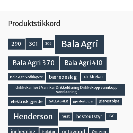
Produktstikkord
Bala Agri
301
290
305
Bala Agri 370
Bala Agri 410
bærebeslag
drikkekar
Bala Agri Vedkløyver
drikkekar hest Vannkar Drikkeløsning Drikkekopp vannkopp
vannløsning
elektrisk gjerde
gjerestolpe
GALLAGHER
gjerdestolper
Henderson
hesteutstyr
hest
IBC
innhegning
octowood
Oregon
isolator