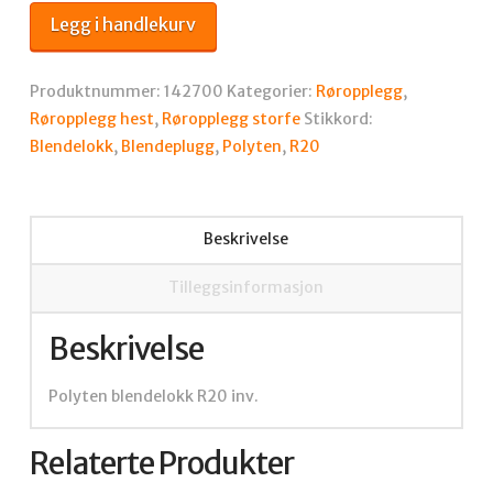
R20
Legg i handlekurv
inv.
antall
Produktnummer:
142700
Kategorier:
Røropplegg
,
Røropplegg hest
,
Røropplegg storfe
Stikkord:
Blendelokk
,
Blendeplugg
,
Polyten
,
R20
Beskrivelse
Tilleggsinformasjon
Beskrivelse
Polyten blendelokk R20 inv.
Relaterte Produkter