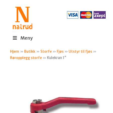
Meny
Hjem
»
Butikk
»
Storfe
»
Fjøs
»
Utstyr til fjøs
»
Røropplegg storfe
»
Kulekran 1″