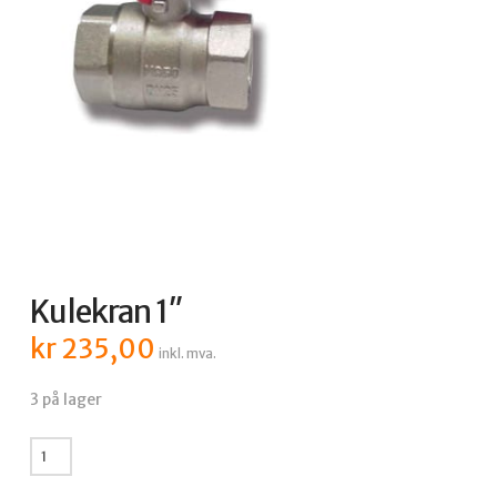
Kulekran 1″
kr
235,00
inkl. mva.
3 på lager
Kulekran
1"