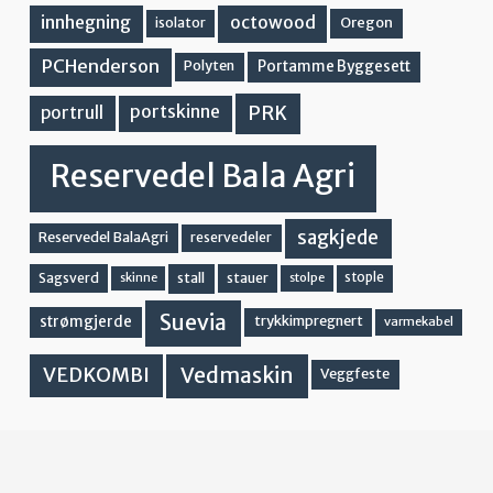
innhegning
octowood
Oregon
isolator
PCHenderson
Portamme Byggesett
Polyten
PRK
portskinne
portrull
Reservedel Bala Agri
sagkjede
Reservedel BalaAgri
reservedeler
stall
stople
Sagsverd
stauer
stolpe
skinne
Suevia
strømgjerde
trykkimpregnert
varmekabel
Vedmaskin
VEDKOMBI
Veggfeste