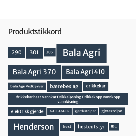
Produktstikkord
Bala Agri
301
290
305
Bala Agri 370
Bala Agri 410
bærebeslag
drikkekar
Bala Agri Vedkløyver
drikkekar hest Vannkar Drikkeløsning Drikkekopp vannkopp
vannløsning
elektrisk gjerde
gjerestolpe
GALLAGHER
gjerdestolper
Henderson
hesteutstyr
hest
IBC