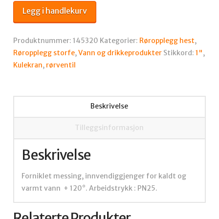
antall
Legg i handlekurv
Produktnummer:
145320
Kategorier:
Røropplegg hest
,
Røropplegg storfe
,
Vann og drikkeprodukter
Stikkord:
1"
,
Kulekran
,
rørventil
Beskrivelse
Tilleggsinformasjon
Beskrivelse
Forniklet messing, innvendiggjenger for kaldt og
varmt vann + 120°. Arbeidstrykk : PN25.
Relaterte Produkter