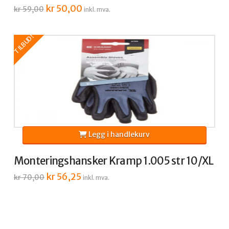
Opprinnelig
kr
50,00
Nåværende
kr
59,00
inkl. mva.
pris
pris
var:
er:
kr 59,00.
kr 50,00.
TILBUD!
Legg i handlekurv
Monteringshansker Kramp 1.005 str 10/XL
Opprinnelig
kr
56,25
Nåværende
kr
70,00
inkl. mva.
pris
pris
var:
er:
kr 70,00.
kr 56,25.