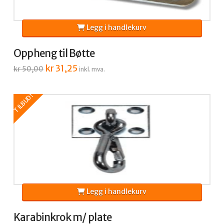
Legg i handlekurv
Oppheng til Bøtte
Opprinnelig
kr
31,25
Nåværende
kr
50,00
inkl. mva.
pris
pris
var:
er:
kr 50,00.
kr 31,25.
TILBUD!
Legg i handlekurv
Karabinkrok m/ plate