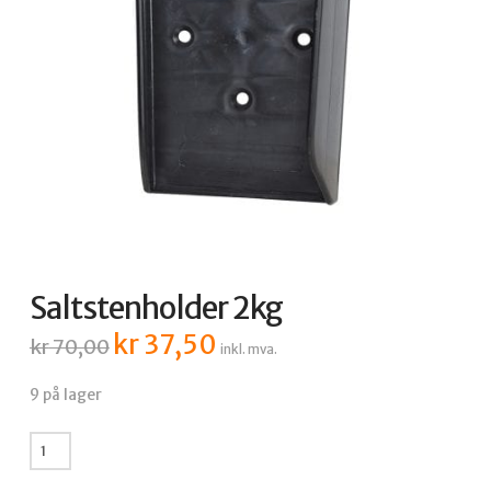
Saltstenholder 2kg
kr
37,50
Opprinnelig
Nåværende
kr
70,00
inkl. mva.
pris
pris
var:
er:
kr 70,00.
kr 37,50.
9 på lager
Saltstenholder
2kg