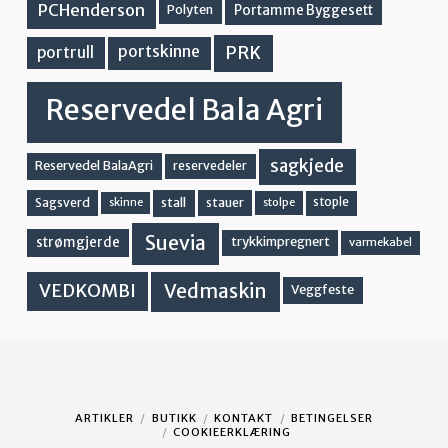
PCHenderson
Portamme Byggesett
Polyten
PRK
portskinne
portrull
Reservedel Bala Agri
sagkjede
Reservedel BalaAgri
reservedeler
stall
stople
Sagsverd
stauer
stolpe
skinne
Suevia
strømgjerde
trykkimpregnert
varmekabel
Vedmaskin
VEDKOMBI
Veggfeste
ARTIKLER
BUTIKK
KONTAKT
BETINGELSER
COOKIEERKLÆRING