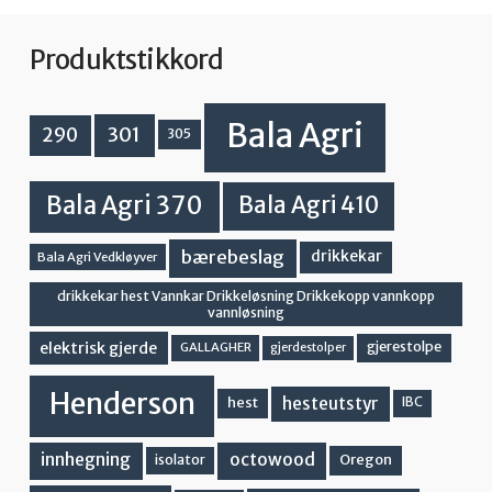
Produktstikkord
Bala Agri
301
290
305
Bala Agri 370
Bala Agri 410
bærebeslag
drikkekar
Bala Agri Vedkløyver
drikkekar hest Vannkar Drikkeløsning Drikkekopp vannkopp
vannløsning
elektrisk gjerde
gjerestolpe
GALLAGHER
gjerdestolper
Henderson
hesteutstyr
hest
IBC
innhegning
octowood
Oregon
isolator