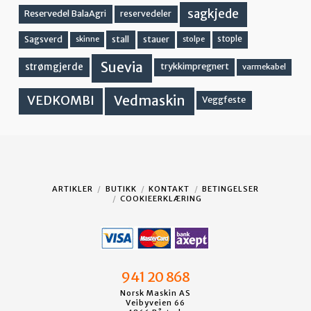
sagkjede
Reservedel BalaAgri
reservedeler
stall
stople
Sagsverd
stauer
stolpe
skinne
Suevia
strømgjerde
trykkimpregnert
varmekabel
Vedmaskin
VEDKOMBI
Veggfeste
ARTIKLER
BUTIKK
KONTAKT
BETINGELSER
COOKIEERKLÆRING
941 20 868
Norsk Maskin AS
Veibyveien 66