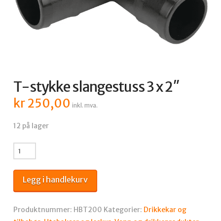
T-stykke slangestuss 3 x 2″
kr
250,00
inkl. mva.
12 på lager
T-
stykke
slangestuss
Legg i handlekurv
3
x
2"
Produktnummer:
HBT200
Kategorier:
Drikkekar og