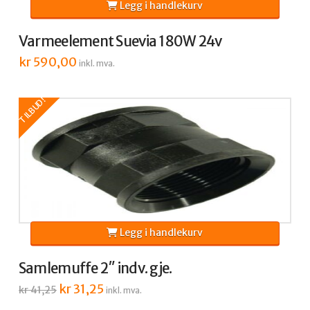
Legg i handlekurv
Varmeelement Suevia 180W 24v
kr
590,00
inkl. mva.
TILBUD!
Legg i handlekurv
Samlemuffe 2″ indv. gje.
Opprinnelig
kr
31,25
Nåværende
kr
41,25
inkl. mva.
pris
pris
var:
er: