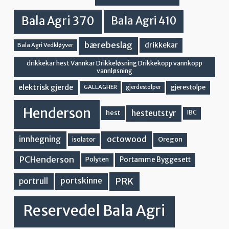
Bala Agri 370
Bala Agri 410
bærebeslag
drikkekar
Bala Agri Vedkløyver
drikkekar hest Vannkar Drikkeløsning Drikkekopp vannkopp
vannløsning
elektrisk gjerde
gjerestolpe
GALLAGHER
gjerdestolper
Henderson
hesteutstyr
hest
IBC
innhegning
octowood
Oregon
isolator
PCHenderson
Portamme Byggesett
Polyten
PRK
portskinne
portrull
Reservedel Bala Agri