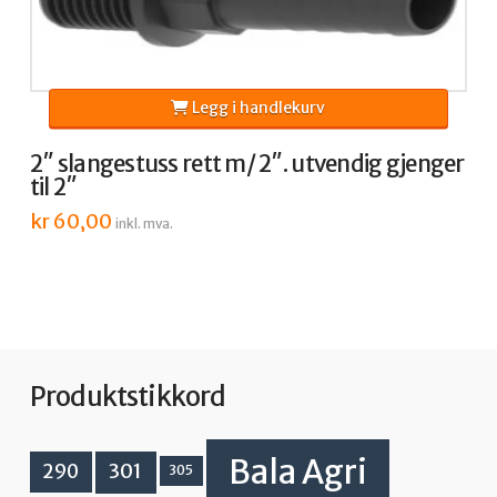
Legg i handlekurv
2″ slangestuss rett m/ 2″. utvendig gjenger
til 2″
kr
60,00
inkl. mva.
Produktstikkord
Bala Agri
301
290
305