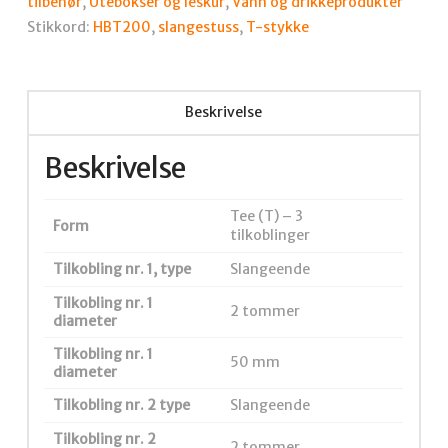
antall
tilbehør
,
Utebokser og leskur
,
Vann og drikkeprodukter
Stikkord:
HBT200
,
slangestuss
,
T-stykke
Beskrivelse
Beskrivelse
Tee (T) – 3
Form
tilkoblinger
Tilkobling nr. 1, type
Slangeende
Tilkobling nr. 1
2 tommer
diameter
Tilkobling nr. 1
50 mm
diameter
Tilkobling nr. 2 type
Slangeende
Tilkobling nr. 2
2 tommer