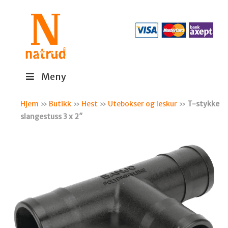
Meny
Hjem
»
Butikk
»
Hest
»
Utebokser og leskur
»
T-stykke
slangestuss 3 x 2″