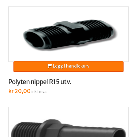
kr 41,25.
kr 31,25.
Legg i handlekurv
Polyten nippel R15 utv.
kr
20,00
inkl. mva.