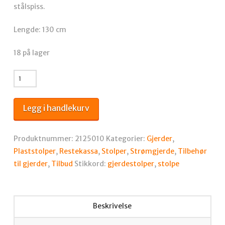
stålspiss.
Lengde: 130 cm
18 på lager
SUPERPLASTSTOLPE
PRO+1300
MM
Legg i handlekurv
MED
10
ST/FP
Produktnummer:
2125010
Kategorier:
Gjerder
,
antall
Plaststolper
,
Restekassa
,
Stolper
,
Strømgjerde
,
Tilbehør
til gjerder
,
Tilbud
Stikkord:
gjerdestolper
,
stolpe
Beskrivelse