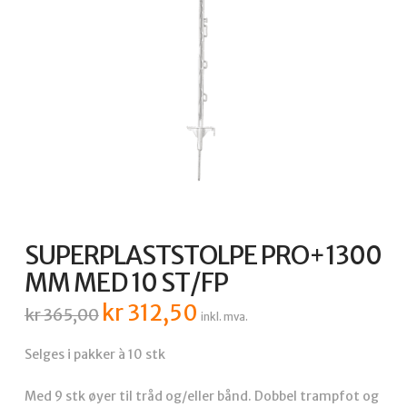
SUPERPLASTSTOLPE PRO+1300
MM MED 10 ST/FP
kr
312,50
Opprinnelig
Nåværende
kr
365,00
inkl. mva.
pris
pris
var:
er:
kr 365,00.
kr 312,50.
Selges i pakker à 10 stk
Med 9 stk øyer til tråd og/eller bånd. Dobbel trampfot og