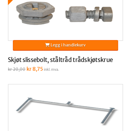
Legg i handlekurv
Skjøt slissebolt, ståltråd trådskjøtskrue
Opprinnelig
kr
8,75
Nåværende
kr
20,00
inkl. mva.
pris
pris
var:
er:
kr 20,00.
kr 8,75.