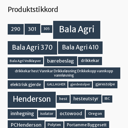
Produktstikkord
Bala Agri
301
290
305
Bala Agri 370
Bala Agri 410
bærebeslag
drikkekar
Bala Agri Vedkløyver
drikkekar hest Vannkar Drikkeløsning Drikkekopp vannkopp
vannløsning
elektrisk gjerde
gjerestolpe
GALLAGHER
gjerdestolper
Henderson
hesteutstyr
hest
IBC
innhegning
octowood
Oregon
isolator
PCHenderson
Portamme Byggesett
Polyten