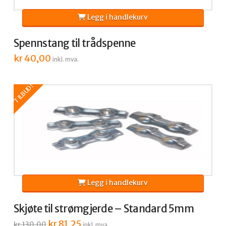
Legg i handlekurv
Spennstang til trådspenne
kr
40,00
inkl. mva.
TILBUD!
Legg i handlekurv
Skjøte til strømgjerde – Standard 5mm
Opprinnelig
kr
81,25
Nåværende
kr
130,00
inkl. mva.