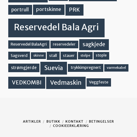
PRK
portskinne
portrull
Reservedel Bala Agri
sagkjede
Reservedel BalaAgri
reservedeler
stall
stople
Sagsverd
stauer
stolpe
skinne
Suevia
strømgjerde
trykkimpregnert
varmekabel
Vedmaskin
VEDKOMBI
Veggfeste
ARTIKLER
BUTIKK
KONTAKT
BETINGELSER
COOKIEERKLÆRING