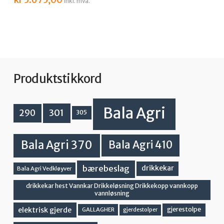
inkl. mva.
Produktstikkord
Bala Agri
301
290
305
Bala Agri 370
Bala Agri 410
bærebeslag
drikkekar
Bala Agri Vedkløyver
drikkekar hest Vannkar Drikkeløsning Drikkekopp vannkopp
vannløsning
elektrisk gjerde
gjerestolpe
GALLAGHER
gjerdestolper