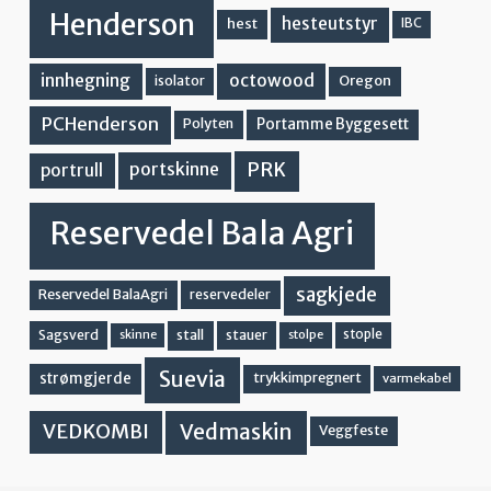
Henderson
hesteutstyr
hest
IBC
innhegning
octowood
Oregon
isolator
PCHenderson
Portamme Byggesett
Polyten
PRK
portskinne
portrull
Reservedel Bala Agri
sagkjede
Reservedel BalaAgri
reservedeler
stall
stople
Sagsverd
stauer
stolpe
skinne
Suevia
strømgjerde
trykkimpregnert
varmekabel
Vedmaskin
VEDKOMBI
Veggfeste