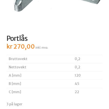
Portlås
kr
270,00
inkl. mva.
Bruttovekt
0,2
Nettovekt
0,2
A [mm]
120
B [mm]
45
C [mm]
22
3 på lager