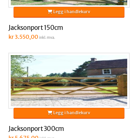
Legg i handlekurv
Jacksonport 150cm
kr
3.550,00
inkl. mva.
Legg i handlekurv
Jacksonport 300cm
kr
5.675,00