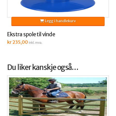
Legg i handlekurv
Ekstra spole til vinde
kr
235,00
inkl. mva.
Du liker kanskje også…