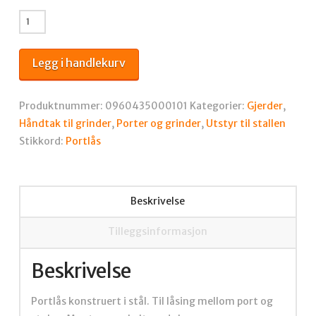
Portlås
antall
Legg i handlekurv
Produktnummer:
0960435000101
Kategorier:
Gjerder
,
Håndtak til grinder
,
Porter og grinder
,
Utstyr til stallen
Stikkord:
Portlås
Beskrivelse
Tilleggsinformasjon
Beskrivelse
Portlås konstruert i stål. Til låsing mellom port og