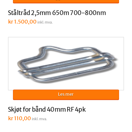
Ståltråd 2,5mm 650m 700-800nm
kr
1.500,00
inkl. mva.
Les mer
Skjøt for bånd 40mm RF 4pk
kr
110,00
inkl. mva.