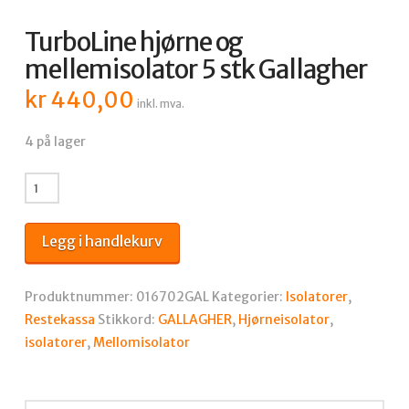
TurboLine hjørne og
mellemisolator 5 stk Gallagher
kr
440,00
inkl. mva.
4 på lager
TurboLine
hjørne
og
Legg i handlekurv
mellemisolator
5
stk
Produktnummer:
016702GAL
Kategorier:
Isolatorer
,
Gallagher
Restekassa
Stikkord:
GALLAGHER
,
Hjørneisolator
,
antall
isolatorer
,
Mellomisolator