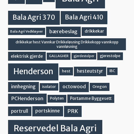
Bala Agri 370
Bala Agri 410
bærebeslag
drikkekar
Bala Agri Vedkløyver
drikkekar hest Vannkar Drikkeløsning Drikkekopp vannkopp
vannløsning
elektrisk gjerde
gjerestolpe
GALLAGHER
gjerdestolper
Henderson
hesteutstyr
hest
IBC
innhegning
octowood
Oregon
isolator
PCHenderson
Portamme Byggesett
Polyten
PRK
portskinne
portrull
Reservedel Bala Agri