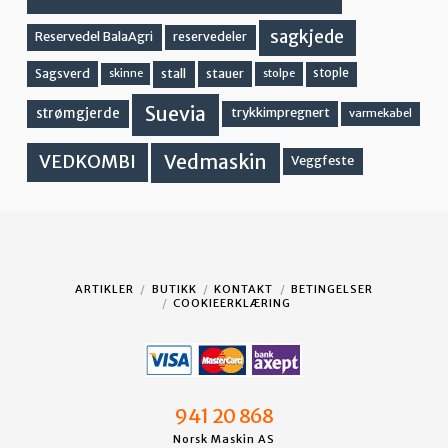
sagkjede
Reservedel BalaAgri
reservedeler
stall
stople
Sagsverd
stauer
stolpe
skinne
Suevia
strømgjerde
trykkimpregnert
varmekabel
Vedmaskin
VEDKOMBI
Veggfeste
ARTIKLER
BUTIKK
KONTAKT
BETINGELSER
COOKIEERKLÆRING
941 20 868
Norsk Maskin AS