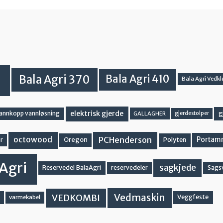
Bala Agri 370
Bala Agri 410
Bala Agri Vedkl
elektrisk gjerde
g
vannkopp vannløsning
GALLAGHER
gjerdestolper
PCHenderson
octowood
Oregon
Portam
Polyten
r
Agri
sagkjede
Reservedel BalaAgri
reservedeler
Sags
Vedmaskin
VEDKOMBI
Veggfeste
varmekabel