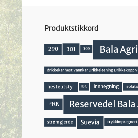
Produktstikkord
Bala Agri
301
290
305
drikkekar hest Vannkar Drikkeløsning Drikkekopp 
innhegning
hesteutstyr
IBC
isolato
Reservedel Bala 
PRK
Suevia
strømgjerde
trykkimpregnert