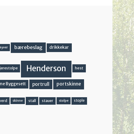
bærebeslag
drikkekar
øyver
Henderson
hest
jerestolpe
portskinne
portrull
me Byggesett
stall
stople
verd
stauer
stolpe
skinne