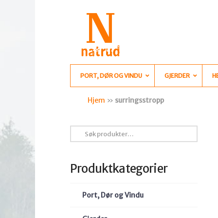
PORT, DØR OG VINDU
GJERDER
H
Hjem
»
surringsstropp
Søk
etter:
Produktkategorier
Port, Dør og Vindu