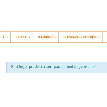
EST
STORFE
MASKINER
REDSKAP OG TILBEHØR
Fant ingen produkter som passet med valgene dine.