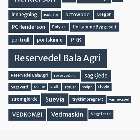
innhegning
octowood
Oregon
isolator
PCHenderson
Portamme Byggesett
Polyten
PRK
portskinne
portrull
Reservedel Bala Agri
sagkjede
Reservedel BalaAgri
reservedeler
stall
stople
Sagsverd
stauer
stolpe
skinne
Suevia
strømgjerde
trykkimpregnert
varmekabel
Vedmaskin
VEDKOMBI
Veggfeste