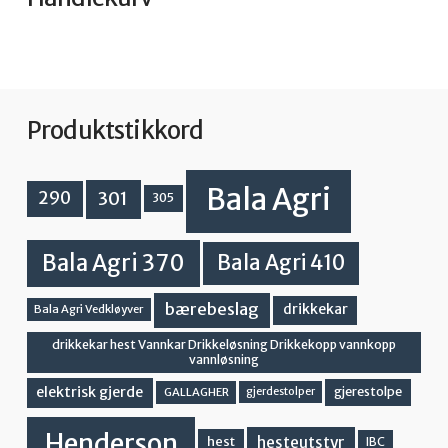
Produktstikkord
Bala Agri
301
290
305
Bala Agri 370
Bala Agri 410
bærebeslag
drikkekar
Bala Agri Vedkløyver
drikkekar hest Vannkar Drikkeløsning Drikkekopp vannkopp
vannløsning
elektrisk gjerde
gjerestolpe
GALLAGHER
gjerdestolper
Henderson
hesteutstyr
hest
IBC