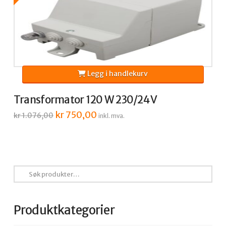
Legg i handlekurv
Transformator 120 W 230/24 V
Opprinnelig
kr
750,00
Nåværende
kr
1.076,00
inkl. mva.
pris
pris
var:
er:
kr 1.076,00.
kr 750,00.
Søk
etter:
Produktkategorier