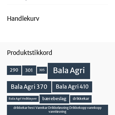
Handlekurv
Produktstikkord
Bala Agri
301
290
305
Bala Agri 370
Bala Agri 410
bærebeslag
drikkekar
Bala Agri Vedkløyver
drikkekar hest Vannkar Drikkeløsning Drikkekopp vannkopp
vannløsning