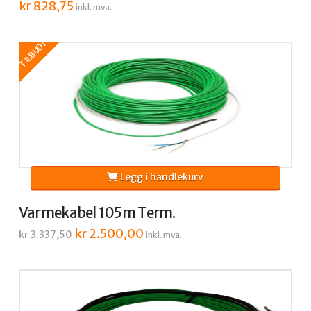
kr
828,75
inkl. mva.
TILBUD!
Legg i handlekurv
Varmekabel 105m Term.
Opprinnelig
kr
2.500,00
Nåværende
kr
3.337,50
inkl. mva.
pris
pris
var:
er:
kr 3.337,50.
kr 2.500,00.