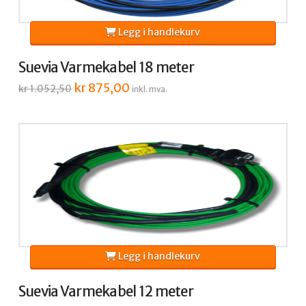
Legg i handlekurv
Suevia Varmekabel 18 meter
Opprinnelig
kr
875,00
Nåværende
kr
1.052,50
inkl. mva.
pris
pris
var:
er:
kr 1.052,50.
kr 875,00.
Legg i handlekurv
Suevia Varmekabel 12 meter