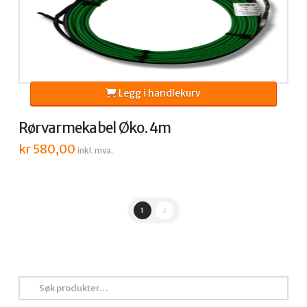
Legg i handlekurv
Rørvarmekabel Øko. 4m
kr
580,00
inkl. mva.
1
2
Søk
etter: