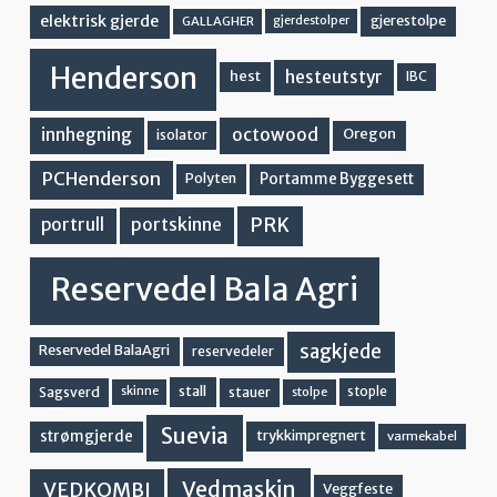
elektrisk gjerde
gjerestolpe
GALLAGHER
gjerdestolper
Henderson
hesteutstyr
hest
IBC
innhegning
octowood
Oregon
isolator
PCHenderson
Portamme Byggesett
Polyten
PRK
portskinne
portrull
Reservedel Bala Agri
sagkjede
Reservedel BalaAgri
reservedeler
stall
stople
Sagsverd
stauer
stolpe
skinne
Suevia
strømgjerde
trykkimpregnert
varmekabel
Vedmaskin
VEDKOMBI
Veggfeste