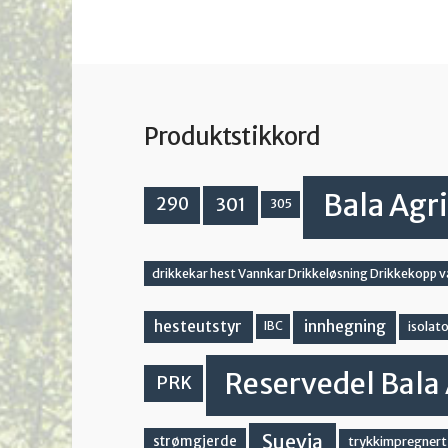
Produktstikkord
Bala Agri
301
290
305
drikkekar hest Vannkar Drikkeløsning Drikkekopp 
innhegning
hesteutstyr
IBC
isolato
Reservedel Bala 
PRK
Suevia
strømgjerde
trykkimpregnert