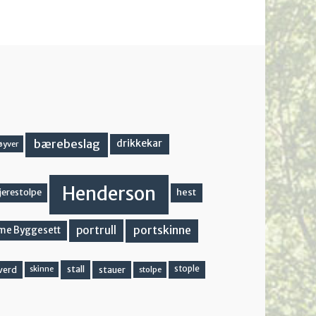
bærebeslag
drikkekar
øyver
Henderson
hest
jerestolpe
portskinne
portrull
me Byggesett
stall
stople
verd
stauer
stolpe
skinne