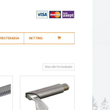
RESTEKASSA
NETTING
Sortert
Viser alle 10 resultater
etter
propularitet