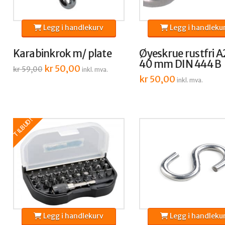
Legg i handlekurv
Legg i handleku
Karabinkrok m/ plate
Øyeskrue rustfri A2
40 mm DIN 444 B
Opprinnelig
kr
50,00
Nåværende
kr
59,00
inkl. mva.
pris
pris
kr
50,00
var:
er:
inkl. mva.
kr 59,00.
kr 50,00.
TILBUD!
Legg i handlekurv
Legg i handleku