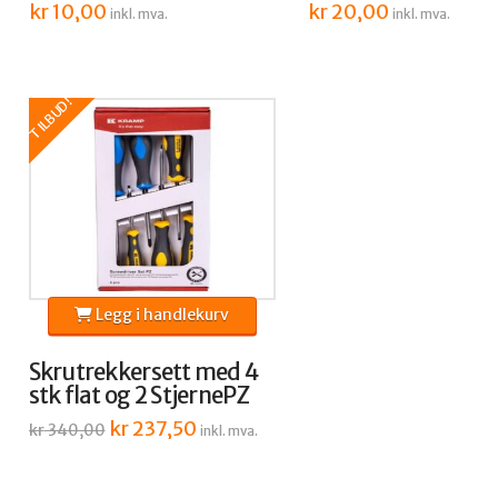
kr
10,00
kr
20,00
inkl. mva.
inkl. mva.
TILBUD!
Legg i handlekurv
Skrutrekkersett med 4
stk flat og 2 StjernePZ
Opprinnelig
kr
237,50
Nåværende
kr
340,00
inkl. mva.
pris
pris
var:
er:
kr 340,00.
kr 237,50.