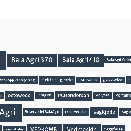
Bala Agri 370
Bala Agri 410
Bala Agri Vedkl
elektrisk gjerde
g
vannkopp vannløsning
GALLAGHER
gjerdestolper
PCHenderson
octowood
Oregon
Portam
Polyten
r
Agri
sagkjede
Reservedel BalaAgri
reservedeler
Sags
Vedmaskin
VEDKOMBI
Veggfeste
varmekabel