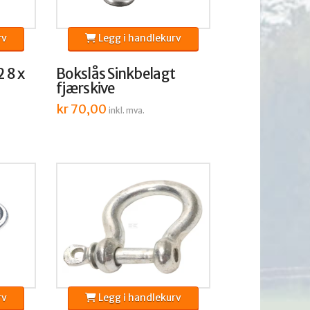
rv
Legg i handlekurv
 8 x
Bokslås Sinkbelagt
fjærskive
kr
70,00
inkl. mva.
rv
Legg i handlekurv