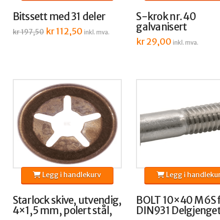
Bitssett med 31 deler
S-krok nr. 40
galvanisert
Opprinnelig
kr
112,50
Nåværende
kr
197,50
inkl. mva.
pris
pris
kr
29,00
var:
er:
inkl. mva.
kr 197,50.
kr 112,50.
Legg i handlekurv
Legg i handleku
Starlock skive, utvendig,
BOLT 10×40 M6S 
4×1,5 mm, polert stål,
DIN931 Delgjenge