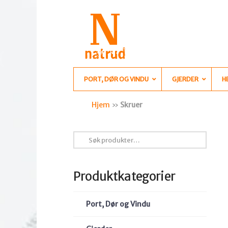
PORT, DØR OG VINDU
GJERDER
H
Hjem
»
Skruer
Søk
etter:
Produktkategorier
Port, Dør og Vindu