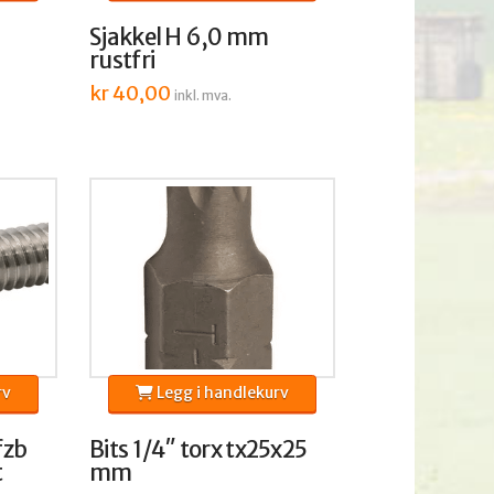
Sjakkel H 6,0 mm
rustfri
kr
40,00
inkl. mva.
rv
Legg i handlekurv
fzb
Bits 1/4″ torx tx25x25
t
mm