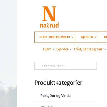
PORT, DØR OG VINDU
GJERDER
H
Hjem
»
Gjerder
»
Tråd, band og tau
»
Søk
etter:
Produktkategorier
Port, Dør og Vindu