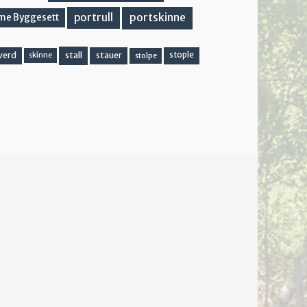
portskinne
portrull
me Byggesett
stall
stople
verd
stauer
stolpe
skinne