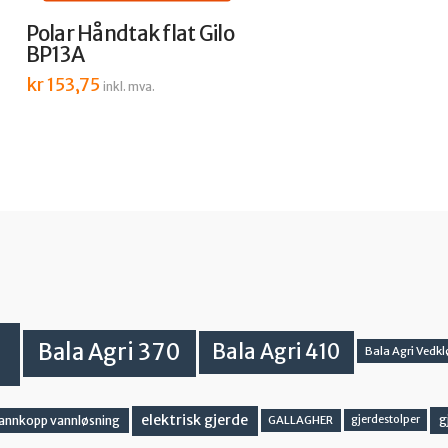
Polar Håndtak flat Gilo
BP13A
kr
153,75
inkl. mva.
Bala Agri 370
Bala Agri 410
Bala Agri Vedkl
elektrisk gjerde
g
vannkopp vannløsning
GALLAGHER
gjerdestolper