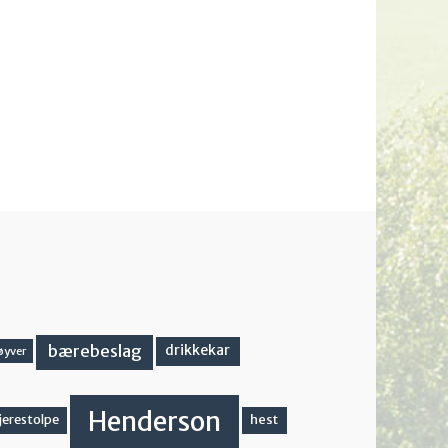
bærebeslag
drikkekar
øyver
Henderson
hest
jerestolpe