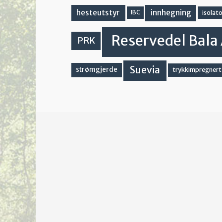
innhegning
hesteutstyr
IBC
isolato
Reservedel Bala 
PRK
Suevia
strømgjerde
trykkimpregnert