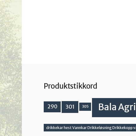
Produktstikkord
Bala Agri
301
290
305
drikkekar hest Vannkar Drikkeløsning Drikkekopp 