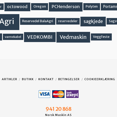
PCHenderson
octowood
Oregon
Portam
Polyten
r
Agri
sagkjede
Reservedel BalaAgri
reservedeler
Sags
Vedmaskin
VEDKOMBI
Veggfeste
varmekabel
ARTIKLER
BUTIKK
KONTAKT
BETINGELSER
COOKIEERKLÆRING
941 20 868
Norsk Maskin AS