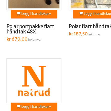
Legg i handlekurv
Legg i handleku
Polar portpakke flatt
Polar flatt håndta
håndtak 48X
kr
187,50
inkl. mva.
kr
670,00
inkl. mva.
Legg i handlekurv