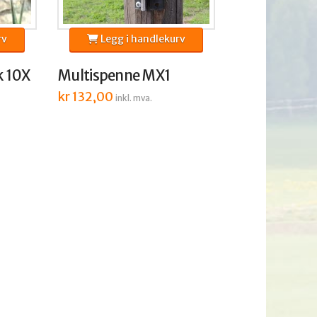
rv
Legg i handlekurv
k 10X
Multispenne MX1
kr
132,00
inkl. mva.