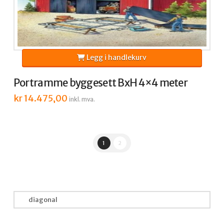
Legg i handlekurv
Portramme byggesett BxH 4×4 meter
kr
14.475,00
inkl. mva.
1
2
Søk
etter: