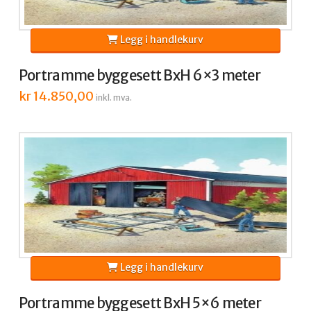
Legg i handlekurv
Portramme byggesett BxH 6×3 meter
kr
14.850,00
inkl. mva.
Legg i handlekurv
Portramme byggesett BxH 5×6 meter