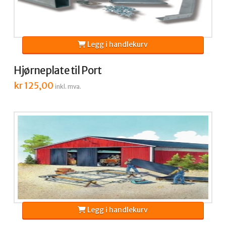
Legg i handlekurv
Hjørneplate til Port
kr
125,00
inkl. mva.
Legg i handlekurv