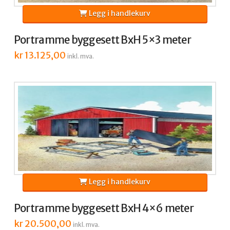
Legg i handlekurv
Portramme byggesett BxH 5×3 meter
kr
13.125,00
inkl. mva.
Legg i handlekurv
Portramme byggesett BxH 4×6 meter
kr
20.500,00
inkl. mva.