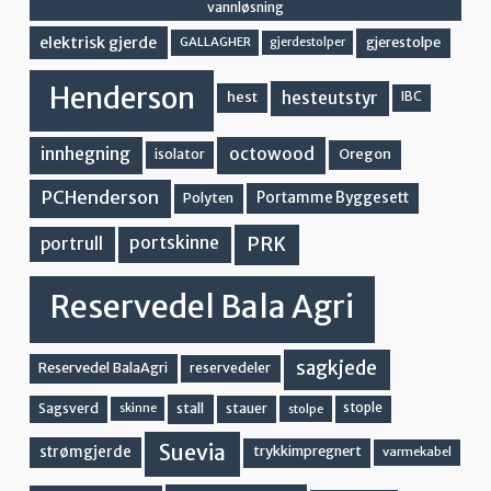
vannløsning
elektrisk gjerde
gjerestolpe
GALLAGHER
gjerdestolper
Henderson
hesteutstyr
hest
IBC
innhegning
octowood
Oregon
isolator
PCHenderson
Portamme Byggesett
Polyten
PRK
portskinne
portrull
Reservedel Bala Agri
sagkjede
Reservedel BalaAgri
reservedeler
stall
stople
Sagsverd
stauer
stolpe
skinne
Suevia
strømgjerde
trykkimpregnert
varmekabel