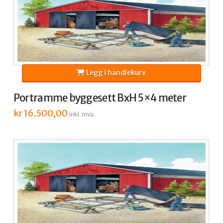
Legg i handlekurv
Portramme byggesett BxH 5×4 meter
kr
16.500,00
inkl. mva.