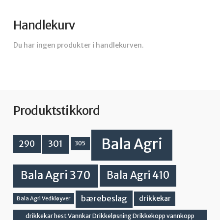
Handlekurv
Du har ingen produkter i handlekurven.
Produktstikkord
Bala Agri
301
290
305
Bala Agri 370
Bala Agri 410
bærebeslag
drikkekar
Bala Agri Vedkløyver
drikkekar hest Vannkar Drikkeløsning Drikkekopp vannkopp